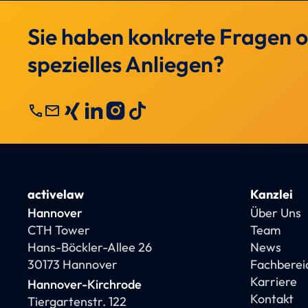
Sie haben konkrete Fragen o
spezielles Anliegen?
call
mail
activelaw
Kanzlei
Hannover
Über Uns
CTH Tower
Team
Hans-Böckler-Allee 26
News
30173 Hannover
Fachberei
Karriere
Hannover-Kirchrode
Kontakt
Tiergartenstr. 122