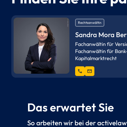
Rechtsanwältin
Sandra Mora Ber
Fachanwältin für Vers
Fachanwältin für Bank
Kapitalmarktrecht
phone
mail
Das erwartet Sie
So arbeiten wir bei der activelaw