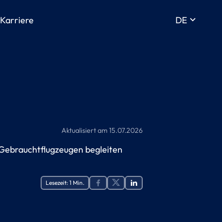
keyboard_arrow_down
Karriere
DE
Aktualisiert am
15.07.2026
 Gebrauchtflugzeugen begleiten
Lesezeit:
1
Min.