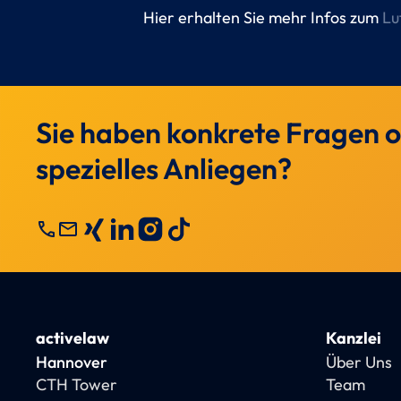
Hier erhalten Sie mehr Infos zum
Lu
Sie haben konkrete Fragen o
spezielles Anliegen?
call
mail
activelaw
Kanzlei
Hannover
Über Uns
CTH Tower
Team