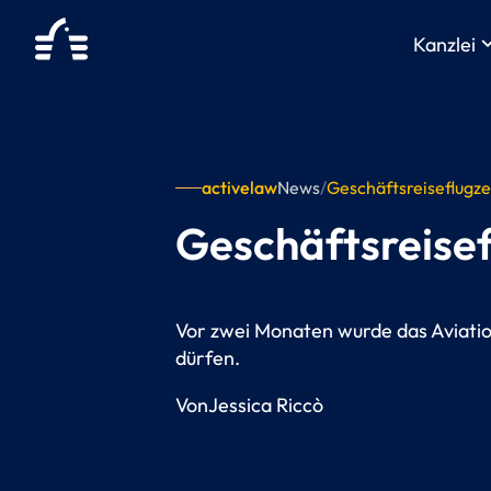
keyboard_arr
Kanzlei
activelaw
News
/
Geschäftsreiseflugz
Geschäftsreise
Vor zwei Monaten wurde das Aviatio
dürfen.
Von
Jessica Riccò