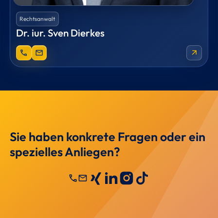
Rechtsanwalt
Dr. iur. Sven Dierkes
phone
mail
arrow_outward
Sie haben konkrete Fragen oder ein
spezielles Anliegen?
call
mail