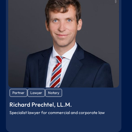
phone
mail
Partner
Lawyer
Notary
Richard Prechtel, LL.M.
Specialist lawyer for commercial and corporate law