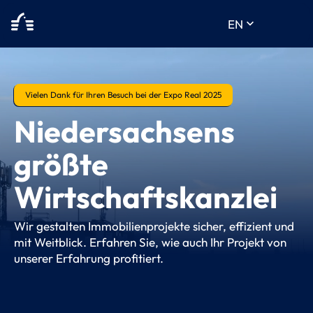
keyboard_arrow_down
EN
Vielen Dank für Ihren Besuch bei der Expo Real 2025
Niedersachsens
größte
Wirtschaftskanzlei
Wir gestalten Immobilienprojekte sicher, effizient und
mit Weitblick. Erfahren Sie, wie auch Ihr Projekt von
unserer Erfahrung profitiert.