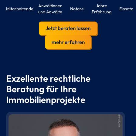
Anwältinnen
Jahre
Mitarbeitende
Notare
Einsatz
und Anwälte
Erfahrung
Jetzt beraten lassen
mehr erfahren
Exzellente rechtliche
Beratung für Ihre
Immobilienprojekte
phone
mail