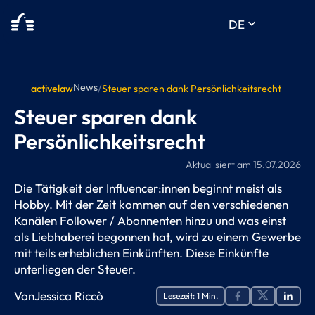
keyboard_arrow_down
DE
News
activelaw
/
Steuer sparen dank Persönlichkeitsrecht
Steuer sparen dank
Persönlichkeitsrecht
Aktualisiert am
15.07.2026
Die Tätigkeit der Influencer:innen beginnt meist als
Hobby. Mit der Zeit kommen auf den verschiedenen
Kanälen Follower / Abonnenten hinzu und was einst
als Liebhaberei begonnen hat, wird zu einem Gewerbe
mit teils erheblichen Einkünften. Diese Einkünfte
unterliegen der Steuer.
Von
Jessica Riccò
Lesezeit:
1
Min.