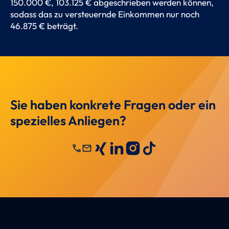
150.000 €, 103.125 € abgeschrieben werden können,
sodass das zu versteuernde Einkommen nur noch
46.875 € beträgt.
Sie haben konkrete Fragen oder ein
spezielles Anliegen?
call
mail