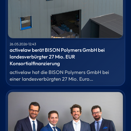
26.05.2026
•
12:43
activelaw berät BISON Polymers GmbH bei
landesverbürgter 27 Mio. EUR
Konsortialfinanzierung
activelaw hat die BISON Polymers GmbH bei
einer landesverbürgten 27 Mio. Euro
Konsortialfinanzierung durch ein
Bankenkonsortium, bestehend aus der Sparkasse
Siegen als Agent und Sicherheitentreuhänder, der
NRW.BANK und weiteren regionalen Sparkassen
beraten, die Antragstellung für die Bürgschaft des
Landes Nordrhein-Westfalen vorbereitet und die
gesamte Kreditdokumentation erstellt.