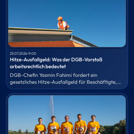
23.07.2026
•
9:00
Hitze-Ausfallgeld: Was der DGB-Vorstoß
arbeitsrechtlich bedeutet
DGB-Chefin Yasmin Fahimi fordert ein
gesetzliches Hitze-Ausfallgeld für Beschäftigte,
die wegen extremer Temperaturen nicht arbeiten
können. Für das HR-Fachmagazin
Personalwirtschaft hat unser Fachanwalt für
Arbeitsrecht Dr. Anton Barrein eingeordnet,
welche Ansprüche heute schon bestehen und
warum eine gesetzliche Lösung erhebliche
Folgefragen aufwirft.