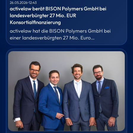
26.05.2026
•
12:43
activelaw berät BISON Polymers GmbH bei
landesverbürgter 27 Mio. EUR
Konsortialfinanzierung
activelaw hat die BISON Polymers GmbH bei
einer landesverbürgten 27 Mio. Euro
Konsortialfinanzierung durch ein
Bankenkonsortium, bestehend aus der Sparkasse
Siegen als Agent und Sicherheitentreuhänder, der
NRW.BANK und weiteren regionalen Sparkassen
beraten, die Antragstellung für die Bürgschaft des
Landes Nordrhein-Westfalen vorbereitet und die
gesamte Kreditdokumentation erstellt.