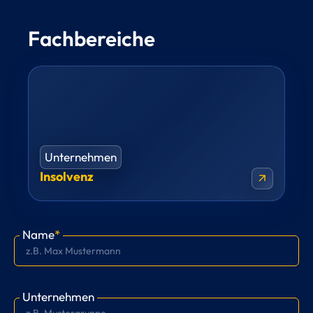
Fachbereiche
Unternehmen
Insolvenz
arrow_outward
Name
*
Unternehmen