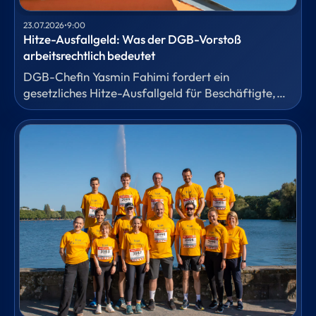
23.07.2026
•
9:00
Hitze-Ausfallgeld: Was der DGB-Vorstoß
arbeitsrechtlich bedeutet
DGB-Chefin Yasmin Fahimi fordert ein
gesetzliches Hitze-Ausfallgeld für Beschäftigte,
die wegen extremer Temperaturen nicht arbeiten
können. Für das HR-Fachmagazin
Personalwirtschaft hat unser Fachanwalt für
Arbeitsrecht Dr. Anton Barrein eingeordnet,
welche Ansprüche heute schon bestehen und
warum eine gesetzliche Lösung erhebliche
Folgefragen aufwirft.