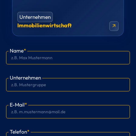
Unternehmen
Immobilienwirtschaft
arrow_outward
Name
*
Unternehmen
E-Mail
*
Telefon
*