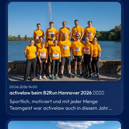
können. Für das HR-Fachmagazin
Personalwirtschaft hat unser Fachanwalt für
Arbeitsrecht Dr. Anton Barrein eingeordnet,
welche Ansprüche heute schon bestehen und
warum eine gesetzliche Lösung erhebliche
Folgefragen aufwirft.
03.06.2026
•
14:00
activelaw beim B2Run Hannover 2026 🏃‍♀️🏃‍♂️
Sportlich, motiviert und mit jeder Menge
Teamgeist war activelaw auch in diesem Jahr
wieder beim B2Run in Hannover vertreten.