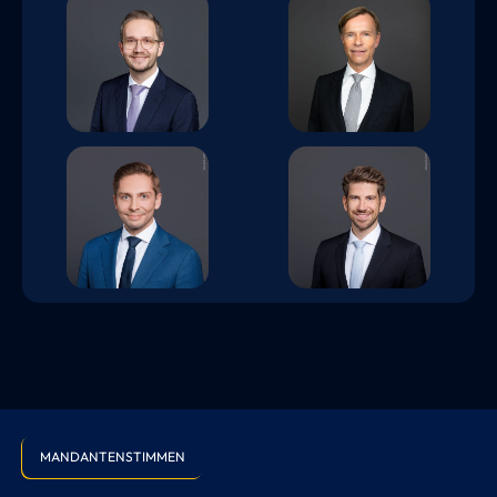
Felix Semper
Thorsten Prigge
Edward Stoye
Dr. iur. Anton
Barrein
MANDANTENSTIMMEN