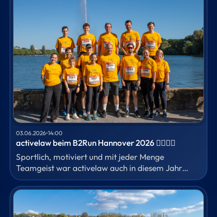
Personalwirtschaft hat unser Fachanwalt für
Arbeitsrecht Dr. Anton Barrein eingeordnet,
welche Ansprüche heute schon bestehen und
warum eine gesetzliche Lösung erhebliche
Folgefragen aufwirft.
03.06.2026
•
14:00
activelaw beim B2Run Hannover 2026 🏃‍♀️🏃‍♂️
Sportlich, motiviert und mit jeder Menge
Teamgeist war activelaw auch in diesem Jahr
wieder beim B2Run in Hannover vertreten.