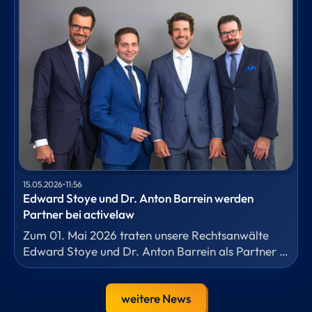
NRW.BANK und weiteren regionalen Sparkassen
beraten, die Antragstellung für die Bürgschaft des
Landes Nordrhein-Westfalen vorbereitet und die
gesamte Kreditdokumentation erstellt.
15.05.2026
•
11:56
Edward Stoye und Dr. Anton Barrein werden
Partner bei activelaw
Zum 01. Mai 2026 traten unsere Rechtsanwälte
Edward Stoye und Dr. Anton Barrein als Partner in
die Kanzlei ein.
weitere News