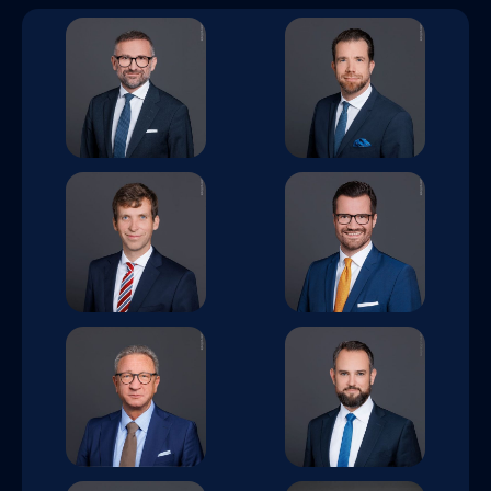
Dr. iur. Christoph
Christoph
R. Wolter, MLE
Heidelberg
Richard Prechtel,
Dr. iur. Alexander
LL.M.
Nefzger
Matthias Wolf
Tobias Bathon