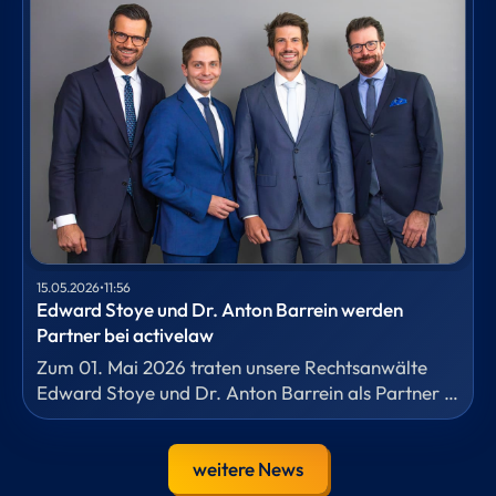
NRW.BANK und weiteren regionalen Sparkassen
beraten, die Antragstellung für die Bürgschaft des
Landes Nordrhein-Westfalen vorbereitet und die
gesamte Kreditdokumentation erstellt.
15.05.2026
•
11:56
Edward Stoye und Dr. Anton Barrein werden
Partner bei activelaw
Zum 01. Mai 2026 traten unsere Rechtsanwälte
Edward Stoye und Dr. Anton Barrein als Partner in
die Kanzlei ein.
weitere News