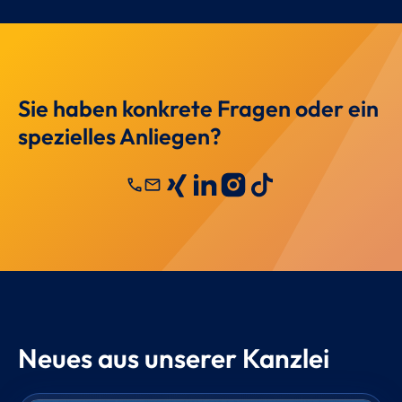
Sie haben konkrete Fragen oder ein
spezielles Anliegen?
call
mail
Neues aus unserer Kanzlei