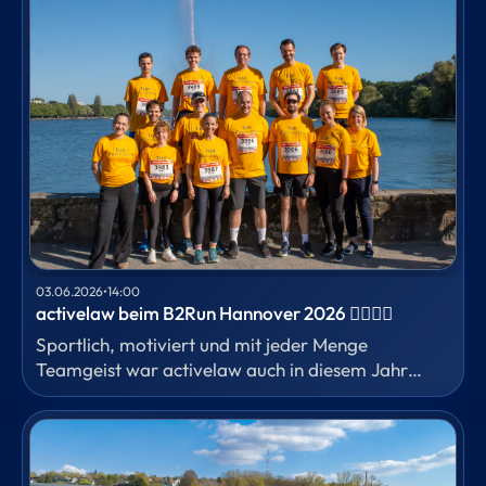
Arbeitsrecht Dr. Anton Barrein eingeordnet,
welche Ansprüche heute schon bestehen und
warum eine gesetzliche Lösung erhebliche
Folgefragen aufwirft.
03.06.2026
•
14:00
activelaw beim B2Run Hannover 2026 🏃‍♀️🏃‍♂️
Sportlich, motiviert und mit jeder Menge
Teamgeist war activelaw auch in diesem Jahr
wieder beim B2Run in Hannover vertreten.