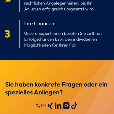
rechtlichen Angelegenheiten, bis Ihr
Anliegen erfolgreich umgesetzt wird.
Ihre Chancen
Unsere Expert:innen beraten Sie zu Ihren
Erfolgschancen bzw. den individuellen
Möglichkeiten für Ihren Fall.
Sie haben konkrete Fragen oder ein
spezielles Anliegen?
call
mail