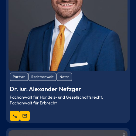
Partner
Rechtsanwalt
Notar
Dr. iur. Alexander Nefzger
Fachanwalt für Handels- und Gesellschaftsrecht,
Fachanwalt für Erbrecht
phone
mail