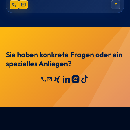
phone
mail
arrow_outward
Sie haben konkrete Fragen oder ein
spezielles Anliegen?
call
mail