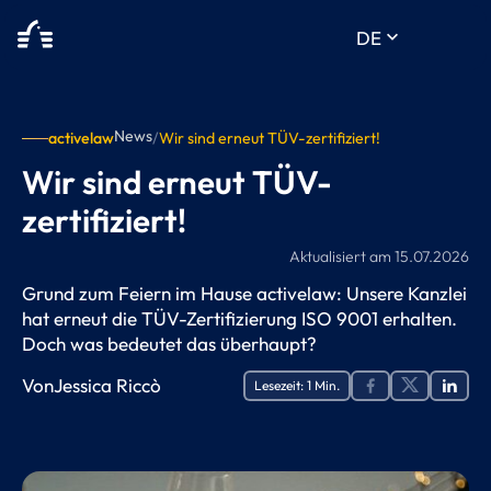
keyboard_arrow_down
DE
News
activelaw
/
Wir sind erneut TÜV-zertifiziert!
Wir sind erneut TÜV-
zertifiziert!
Aktualisiert am
15.07.2026
Grund zum Feiern im Hause activelaw: Unsere Kanzlei
hat erneut die TÜV-Zertifizierung ISO 9001 erhalten.
Doch was bedeutet das überhaupt?
Von
Jessica Riccò
Lesezeit:
1
Min.