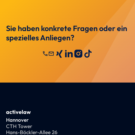
Sie haben konkrete Fragen oder ein
spezielles Anliegen?
call
mail
activelaw
Hannover
CTH Tower
Hans-Böckler-Allee 26